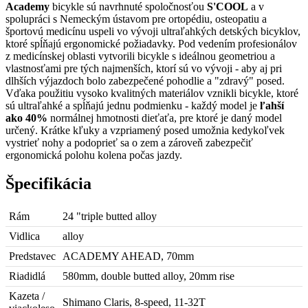
Academy
bicykle sú navrhnuté spoločnosťou
S
'COOL
a v
spolupráci s Nemeckým ústavom pre ortopédiu, osteopatiu a
športovú medicínu uspeli vo vývoji ultraľahkých detských bicyklov,
ktoré spĺňajú ergonomické požiadavky. Pod vedením profesionálov
z medicínskej oblasti vytvorili bicykle s ideálnou geometriou a
vlastnosťami pre tých najmenších, ktorí sú vo vývoji - aby aj pri
dlhších výjazdoch bolo zabezpečené pohodlie a "zdravý" posed.
Vďaka použitiu vysoko kvalitných materiálov vznikli bicykle, ktoré
sú ultraľahké a spĺňajú jednu podmienku - každý model je
ľahší
ako 40%
normálnej hmotnosti dieťaťa, pre ktoré je daný model
určený. Krátke kľuky a vzpriamený posed umožnia kedykoľvek
vystrieť nohy a podoprieť sa o zem a zároveň zabezpečiť
ergonomická polohu kolena počas jazdy.
Špecifikácia
Rám
24 "triple butted alloy
Vidlica
alloy
Predstavec
ACADEMY AHEAD, 70mm
Riadidlá
580mm, double butted alloy, 20mm rise
Kazeta /
Shimano Claris, 8-speed, 11-32T