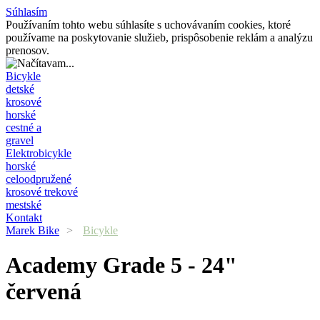
Súhlasím
Používaním tohto webu súhlasíte s uchovávaním cookies, ktoré
používame na poskytovanie služieb, prispôsobenie reklám a analýzu
prenosov.
Bicykle
detské
krosové
horské
cestné a
gravel
Elektrobicykle
horské
celoodpružené
krosové trekové
mestské
Kontakt
Marek Bike
>
Bicykle
Academy
Grade 5 - 24"
červená