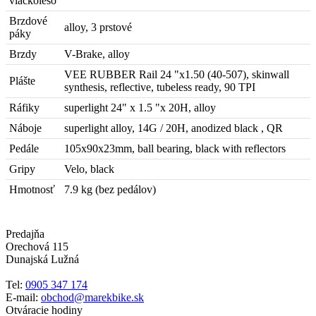
viackoleso
Brzdové
alloy, 3 prstové
páky
Brzdy
V-Brake, alloy
VEE RUBBER Rail 24 "x1.50 (40-507), skinwall
Plášte
synthesis, reflective, tubeless ready, 90 TPI
Ráfiky
superlight 24" x 1.5 "x 20H, alloy
Náboje
superlight alloy, 14G / 20H, anodized black , QR
Pedále
105x90x23mm, ball bearing, black with reflectors
Gripy
Velo, black
Hmotnosť
7.9 kg (bez pedálov)
Predajňa
Orechová 115
Dunajská Lužná
Tel:
0905 347 174
E-mail:
obchod@marekbike.sk
Otváracie hodiny