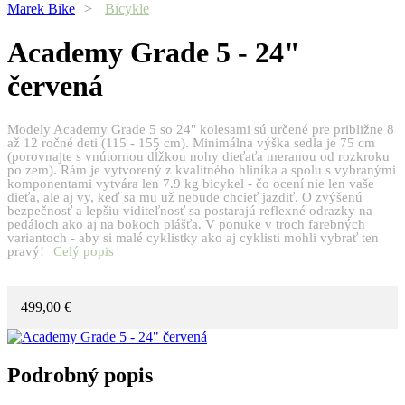
Marek Bike
>
Bicykle
Academy
Grade 5 - 24"
červená
Modely Academy Grade 5 so 24" kolesami sú určené pre približne 8
až 12 ročné deti (115 - 155 cm). Minimálna výška sedla je 75 cm
(porovnajte s vnútornou dĺžkou nohy dieťaťa meranou od rozkroku
po zem). Rám je vytvorený z kvalitného hliníka a spolu s vybranými
komponentami vytvára len 7.9 kg bicykel - čo ocení nie len vaše
dieťa, ale aj vy, keď sa mu už nebude chcieť jazdiť. O zvýšenú
bezpečnosť a lepšiu viditeľnosť sa postarajú reflexné odrazky na
pedáloch ako aj na bokoch plášťa. V ponuke v troch farebných
variantoch - aby si malé cyklistky ako aj cyklisti mohli vybrať ten
pravý!
Celý popis
499,00 €
Podrobný popis