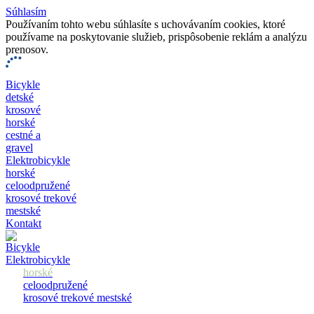
Súhlasím
Používaním tohto webu súhlasíte s uchovávaním cookies, ktoré
používame na poskytovanie služieb, prispôsobenie reklám a analýzu
prenosov.
Bicykle
detské
krosové
horské
cestné a
gravel
Elektrobicykle
horské
celoodpružené
krosové trekové
mestské
Kontakt
Bicykle
Elektrobicykle
horské
celoodpružené
krosové trekové mestské