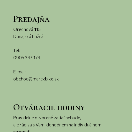
Predajňa
Orechová 115
Dunajská Lužná
Tel:
0905 347 174
E-mail:
obchod@marekbike.sk
Otváracie hodiny
Pravidelne otvorené zatiaľ nebude,
ale rád sa s Vami dohodnem na individuálnom
stretnutí