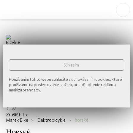
Bicykle
Elektrobicykle
horské
celoodpružené
krosové trekové mestské
Súhlasím
V predajni
Používaním tohto webu súhlasíte s uchovávaním cookies, ktoré
Na sklade u dodávateľa
používame na poskytovanie služieb, prispôsobenie reklám a
analýzu prenosov.
Značky
Crussis
CTM
Zrušiť filtre
Marek Bike
>
Elektrobicykle
>
horské
horské