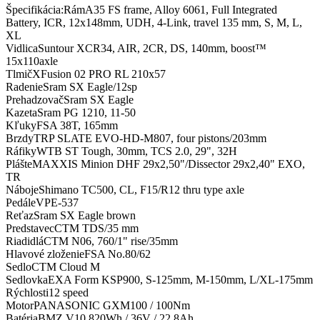
Špecifikácia:RámA35 FS frame, Alloy 6061, Full Integrated
Battery, ICR, 12x148mm, UDH, 4-Link, travel 135 mm, S, M, L,
XL
VidlicaSuntour XCR34, AIR, 2CR, DS, 140mm, boost™
15x110axle
TlmičXFusion 02 PRO RL 210x57
RadenieSram SX Eagle/12sp
PrehadzovačSram SX Eagle
KazetaSram PG 1210, 11-50
KľukyFSA 38T, 165mm
BrzdyTRP SLATE EVO-HD-M807, four pistons/203mm
RáfikyWTB ST Tough, 30mm, TCS 2.0, 29", 32H
PlášteMAXXIS Minion DHF 29x2,50"/Dissector 29x2,40" EXO,
TR
NábojeShimano TC500, CL, F15/R12 thru type axle
PedáleVPE-537
ReťazSram SX Eagle brown
PredstavecCTM TDS/35 mm
RiadidláCTM N06, 760/1" rise/35mm
Hlavové zloženieFSA No.80/62
SedloCTM Cloud M
SedlovkaEXA Form KSP900, S-125mm, M-150mm, L/XL-175mm
Rýchlosti12 speed
MotorPANASONIC GXM100 / 100Nm
BatériaBMZ V10 820Wh / 36V / 22,8Ah