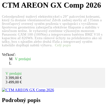
CTM
AREON GX Comp 2026
Celoodpružený trailový elektrobicykel s 29” palcovými kolesami,
ktorý ťa dostane všestrannosťou! Zdvih zadnej stavby až 135mm a
štvorčapový overený systém pruženia v spolupráci s vyváženou
športovou geometriou zabezpečia efektívne šliapanie a stabilitu v
náročnom teréne. Je vybavený extrémne výkonným motorom
Panasonic GXM 100 (100Nm) a integrovanou batériou BMZ V10 s
kapacitou až 820Wh. Extra rámové úchyty na príslušenstvo ako sú
tašky, box s náradím alebo druhá fľaša a integrovaný systém
kabeláže dopĺňajú nabitú výbavu.
Celý popis
Veľkosť:
M
V predajni
L
V predajni
3 399,00 €
3 499,00 €
Podrobný popis