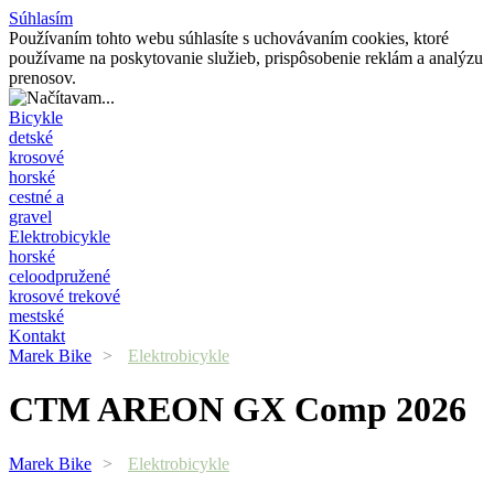
Súhlasím
Používaním tohto webu súhlasíte s uchovávaním cookies, ktoré
používame na poskytovanie služieb, prispôsobenie reklám a analýzu
prenosov.
Bicykle
detské
krosové
horské
cestné a
gravel
Elektrobicykle
horské
celoodpružené
krosové trekové
mestské
Kontakt
Marek Bike
>
Elektrobicykle
CTM
AREON GX Comp 2026
Marek Bike
>
Elektrobicykle