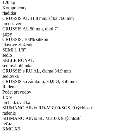
120 kg
Komponenty
riaditka
CRUSSIS AL 31,8 mm, šírka 760 mm
predstavec
CRUSSIS AL 50 mm, uhol 7°
gripy
CRUSSIS, 100% silikón
hlavové zloženie
SEMI 1 1/8"
sedlo
SELLE ROYAL
sedlová objímka
CRUSSIS s RU AL, čierna 34,9 mm
sedlovka
CRUSSIS so zámkom, 30,9 Ø, 350 mm
Radenie
Počet prevodov
1 x 9
prehadzovačka
SHIMANO Alivio RD-M3100-SGS, 9 rýchlostí
radenie
SHIMANO Alivio SL-M3100, 9 rýchlostí
reťaz
KMC X9