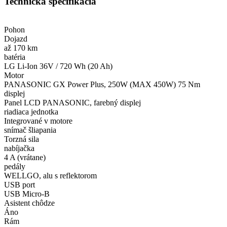
Technická špecifikácia
Pohon
Dojazd
až 170 km
batéria
LG Li-Ion 36V / 720 Wh (20 Ah)
Motor
PANASONIC GX Power Plus, 250W (MAX 450W) 75 Nm
displej
Panel LCD PANASONIC, farebný displej
riadiaca jednotka
Integrované v motore
snímač šliapania
Torzná sila
nabíjačka
4 A (vrátane)
pedály
WELLGO, alu s reflektorom
USB port
USB Micro-B
Asistent chôdze
Áno
Rám