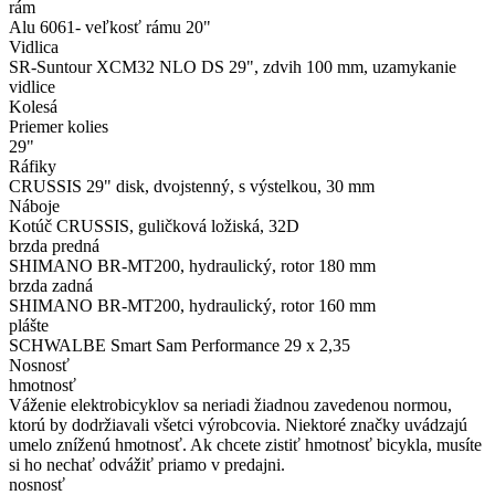
rám
Alu 6061- veľkosť rámu 20"
Vidlica
SR-Suntour XCM32 NLO DS 29", zdvih 100 mm, uzamykanie
vidlice
Kolesá
Priemer kolies
29"
Ráfiky
CRUSSIS 29" disk, dvojstenný, s výstelkou, 30 mm
Náboje
Kotúč CRUSSIS, guličková ložiská, 32D
brzda predná
SHIMANO BR-MT200, hydraulický, rotor 180 mm
brzda zadná
SHIMANO BR-MT200, hydraulický, rotor 160 mm
plášte
SCHWALBE Smart Sam Performance 29 x 2,35
Nosnosť
hmotnosť
Váženie elektrobicyklov sa neriadi žiadnou zavedenou normou,
ktorú by dodržiavali všetci výrobcovia. Niektoré značky uvádzajú
umelo zníženú hmotnosť. Ak chcete zistiť hmotnosť bicykla, musíte
si ho nechať odvážiť priamo v predajni.
nosnosť