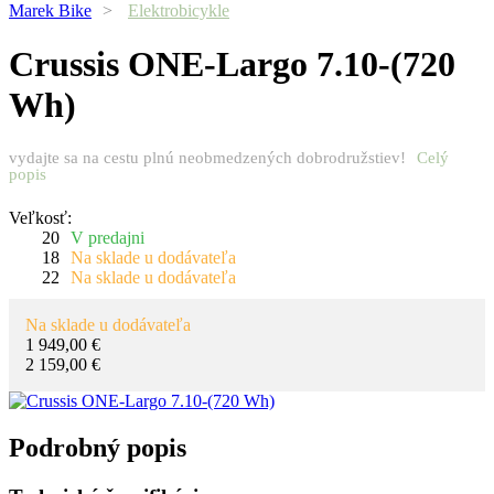
Marek Bike
>
Elektrobicykle
Crussis
ONE-Largo 7.10-(720
Wh)
vydajte sa na cestu plnú neobmedzených dobrodružstiev!
Celý
popis
Veľkosť:
20
V predajni
18
Na sklade u dodávateľa
22
Na sklade u dodávateľa
Na sklade u dodávateľa
1 949,00 €
2 159,00 €
Podrobný popis