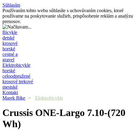
Súhlasím
Používaním tohto webu súhlasíte s uchovávaním cookies, ktoré
používame na poskytovanie služieb, prispôsobenie reklám a analýzu
prenosov.
Bicykle
detské
krosové
horské
cestné a
gravel
Elektrobicykle
horské
celoodpružené
krosové trekové
mestské
Kontakt
Marek Bike
>
Elektrobicykle
Crussis
ONE-Largo 7.10-(720
Wh)